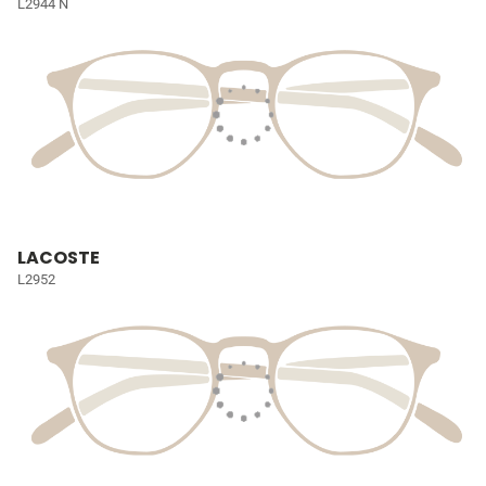
L2944 N
LACOSTE
L2952