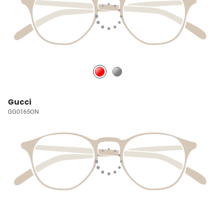
Gucci
GG0165ON