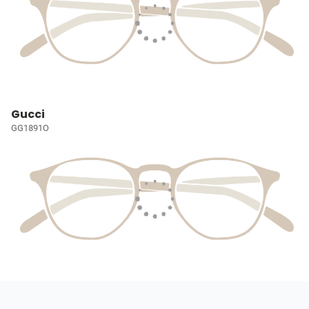
Gucci
GG1891O