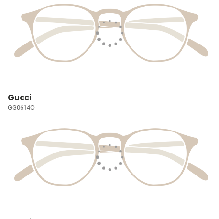
Gucci
GG0614O