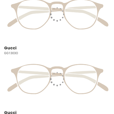
Gucci
GG1303O
Gucci