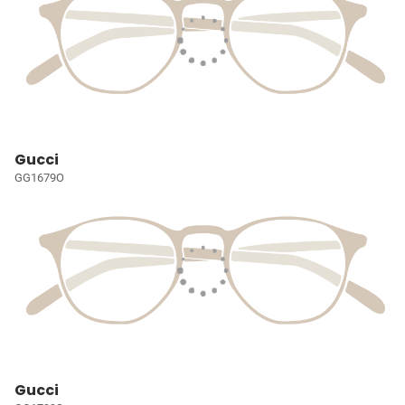
Gucci
GG1679O
Gucci