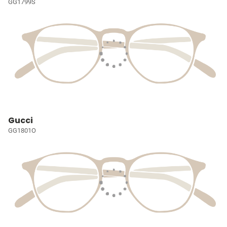
GG1799S
Gucci
GG1801O