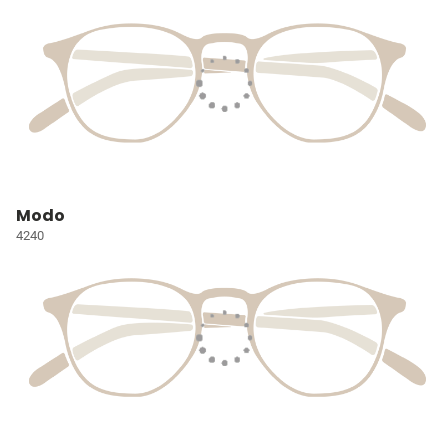
Modo
4240