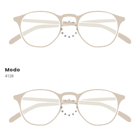
Modo
4128