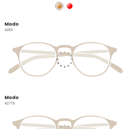
Modo
4269
Modo
4277S