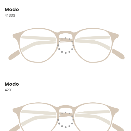
Modo
4133S
Modo
4201