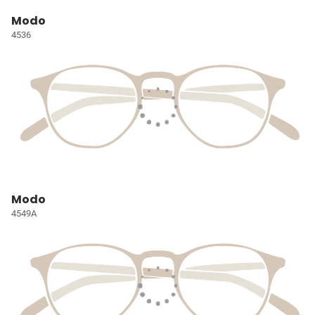
Modo
4536
Modo
4549A