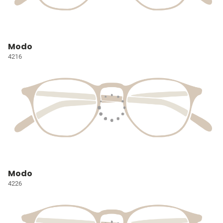
Modo
4216
Modo
4226