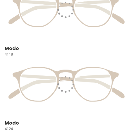
Modo
4118
Modo
4124