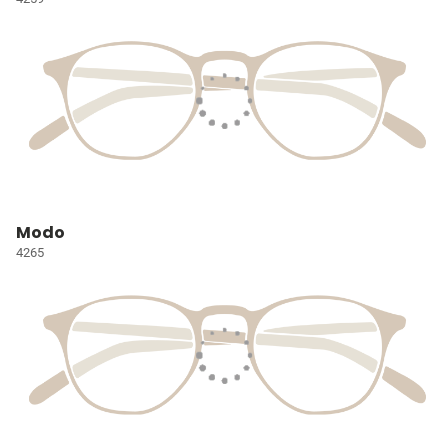
Modo
4265