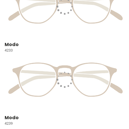
Modo
4233
Modo
4239