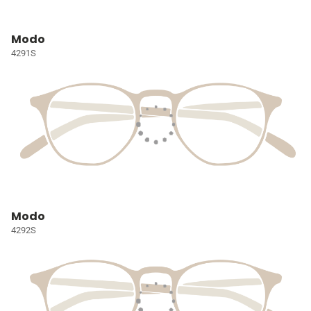
Modo
4291S
Modo
4292S