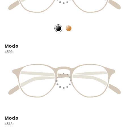
Modo
4500
Modo
4513