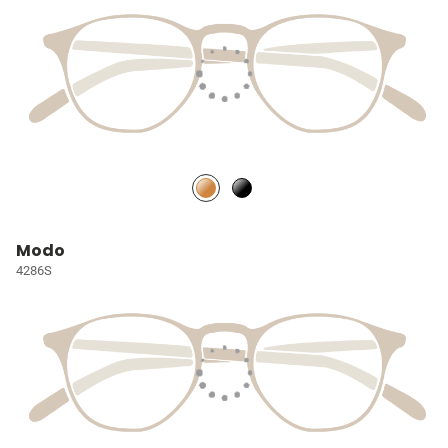
Modo
4286S