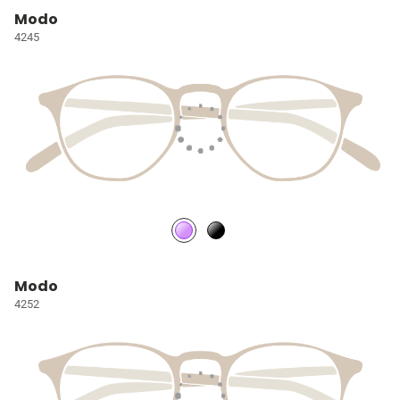
Modo
4245
Modo
4252