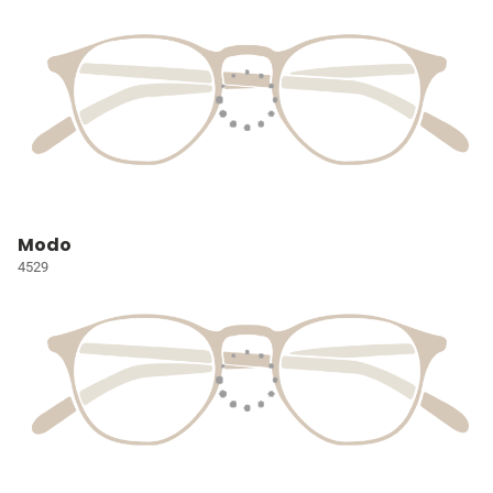
Modo
4529